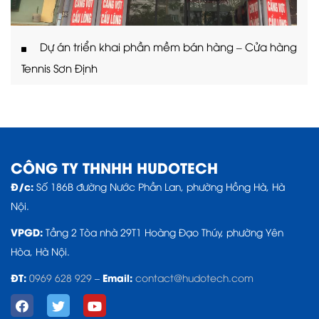
Dự án triển khai phần mềm bán hàng – Cửa hàng
Tennis Sơn Định
CÔNG TY THNHH HUDOTECH
Đ/c:
Số 186B đường Nước Phần Lan, phường Hồng Hà, Hà
Nội.
VPGD:
Tầng 2 Tòa nhà 29T1 Hoàng Đạo Thúy, phường Yên
Hòa, Hà Nội.
ĐT:
Email:
0969 628 929
–
contact@hudotech.com