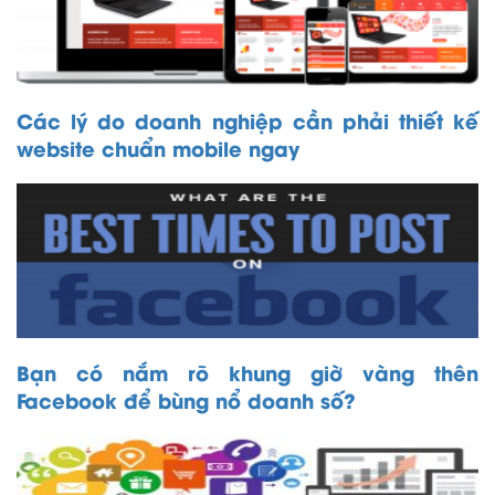
Các lý do doanh nghiệp cần phải thiết kế
website chuẩn mobile ngay
Bạn có nắm rõ khung giờ vàng thên
Facebook để bùng nổ doanh số?