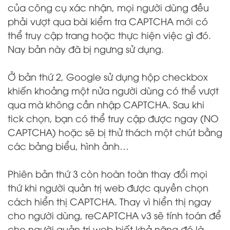
của công cụ xác nhận, mọi người dùng đều
phải vượt qua bài kiểm tra CAPTCHA mới có
thể truy cập trang hoặc thực hiện việc gì đó.
Nay bản này đã bị ngưng sử dụng.
Ở bản thứ 2, Google sử dụng hộp checkbox
khiến khoảng một nửa người dùng có thể vượt
qua mà không cần nhập CAPTCHA. Sau khi
tick chọn, bạn có thể truy cập được ngay (NO
CAPTCHA) hoặc sẽ bị thử thách một chút bằng
các bảng biểu, hình ảnh…
Phiên bản thứ 3 còn hoàn toàn thay đổi mọi
thứ khi người quản trị web được quyền chọn
cách hiển thị CAPTCHA. Thay vì hiển thị ngay
cho người dùng, reCAPTCHA v3 sẽ tính toán để
cho người quản trị web biết khả năng đó là