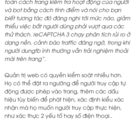
toàn cách trang kiểm tra hoạt động của người
và bot bằng cách tính điểm và nói cho bạn
biết tương tác đó đáng nghi tới mức nào, giảm
thiểu việc bắt người dùng phải vượt qua các
thử thách. reCAPTCHA 3 chạy phân tích rủi ro ở
dạng nền, cảnh báo traffic đáng ngờ, trong khi
người dungfb ình thường vẫn trải nghiệm thoải
mái trên trang”.
Quản trị web có quyền kiểm soát nhiều hơn.
Họ có thể đặt ra ngưỡng để người truy cập tự
động được phép vào trang, thêm các dấu
hiệu tùy biến để phát hiện, xác định kiểu xác
nhận mà họ muốn người truy cập thực hiện,
như xác thực 2 yếu tố hay số điện thoại..