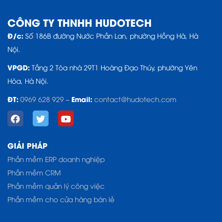
CÔNG TY THNHH HUDOTECH
Đ/c:
Số 186B đường Nước Phần Lan, phường Hồng Hà, Hà
Nội.
VPGD:
Tầng 2 Tòa nhà 29T1 Hoàng Đạo Thúy, phường Yên
Hòa, Hà Nội.
ĐT:
Email:
0969 628 929
–
contact@hudotech.com
GIẢI PHÁP
Phần mềm ERP doanh nghiệp
Phần mềm CRM
Phần mềm quản lý công việc
Phần mềm cho cửa hàng bán lẻ