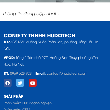
Thông tin đang cập nhật…
CÔNG TY THNHH HUDOTECH
Đ/c:
Số 186B đường Nước Phần Lan, phường Hồng Hà, Hà
Nội.
VPGD:
Tầng 2 Tòa nhà 29T1 Hoàng Đạo Thúy, phường Yên
Hòa, Hà Nội.
ĐT:
Email:
0969 628 929
–
contact@hudotech.com
GIẢI PHÁP
Phần mềm ERP doanh nghiệp
Phần mềm CRM